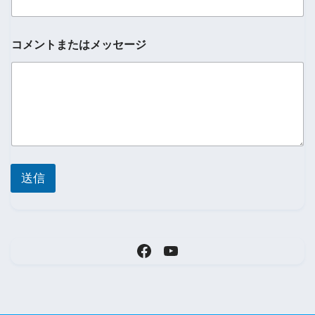
コ
コメントまたはメッセージ
メ
ン
ト
ま
た
は
メ
ッ
セ
ー
送信
ジ
メ
ー
ル
ア
ド
レ
ス
名
前