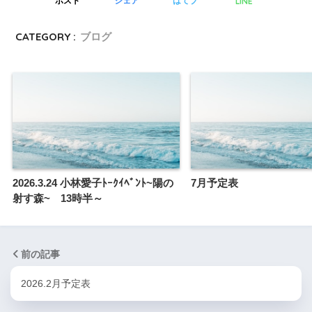
LINE
ポスト
シェア
はてブ
CATEGORY :
ブログ
2026.3.24 小林愛子ﾄｰｸｲﾍﾞﾝﾄ~陽の
7月予定表
射す森~ 13時半～
前の記事
2026.2月予定表