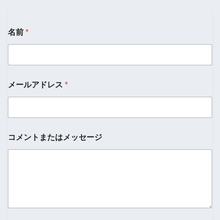
名前
*
*
メールアドレス
*
メ
ー
ル
ア
ド
レ
コメントまたはメッセージ
ス
名
前