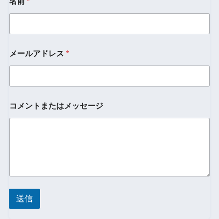
名前
*
メールアドレス
*
*
コメントまたはメッセージ
名
前
メ
ー
ル
ア
ド
レ
ス
送信