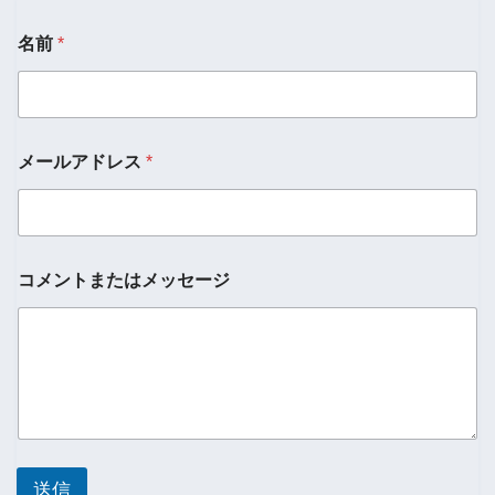
名前
*
名
メールアドレス
*
前
メ
ー
ル
ア
ド
コメントまたはメッセージ
レ
ス
名
前
送信