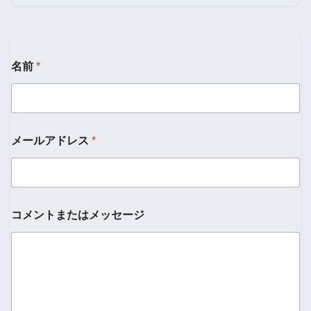
名前
*
メールアドレス
*
名
コメントまたはメッセージ
前
*
コ
メ
ン
ト
ま
た